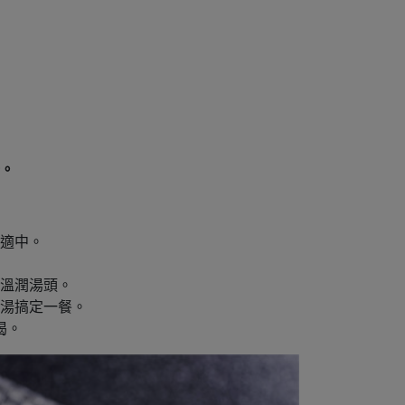
。
適中。
的溫潤湯頭。
湯搞定一餐。
喝。