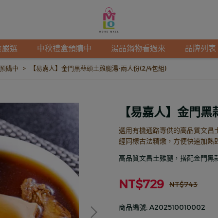
食嚴選
中秋禮盒預購中
湯品鍋物看過來
品牌列表
預購中
【易嘉人】金門黑蒜頭土雞腿湯-兩人份(2/4包組)
【易嘉人】金門黑蒜
選用有機通路專供的高品質文昌
經同樣古法精燉，方便快速加熱
高品質文昌土雞腿，搭配金門黑
NT$729
NT$743
商品編號:
A202510010002