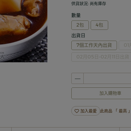
供貨狀況:
尚有庫存
數量
2包
4包
出貨日
7個工作天內出貨
01
02月05日-02月11日出貨
加入購物車
加入最愛
此商品 「 最高