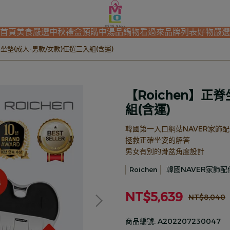
首頁
美食嚴選
中秋禮盒預購中
湯品鍋物看過來
品牌列表
好物嚴選
脊坐墊(成人-男款/女款)任選三入組(含運)
【Roichen】正
組(含運)
韓國第一入口網站NAVER家飾
拯救正確坐姿的解答
男女有別的骨盆角度設計
韓國NAVER家飾
Roichen
NT$5,639
NT$8,040
商品編號:
A202207230047