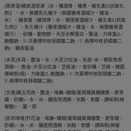
[豚骨湯]豬高湯原液（水、豬頭骨、豬骨、維生素E[抗氧化
劑]）、水、無鹽乳化豬汁（無鹽豬骨濃縮汁、豬油、
水）、豬骨醬（豬頭骨、水、豬頭骨濃縮汁、維生素E[抗氧
化劑]）、乳化豬汁（豬骨濃縮汁、豬油、水、無鹽豬骨濃
縮汁）、砂糖、動物膠、大豆水解蛋白、醬油、力味富(L-
麩酸鈉、5′-次黃嘌呤核苷磷酸二鈉、5′-鳥嘌呤核苷磷酸二
鈉)、豬背脂油
[木耳]木耳、醬油、水、大豆沙拉油、米酒<米、精製食用
酒精>、香油<大豆沙拉油、芝麻油>、金砂糖、芝麻、韓國
辣椒粉(細)、力味富(L-麩酸鈉、5′-次黃嘌呤核苷磷酸二鈉、
5′-鳥嘌呤核苷磷酸二鈉)
[叉燒]豬五花肉、醬油、味醂<糖類(葡萄糖異構糖漿、麥芽
糖、砂糖)、水、米、釀造用酒精、米麴、食鹽、調味劑(檸
檬酸)>、薑、蒜
[赤辛味噌]芥花油、味醂<糖類(葡萄糖異構糖漿、麥芽糖、
砂糖)、水、米、釀造用酒精、米麴、食鹽、調味劑(檸檬