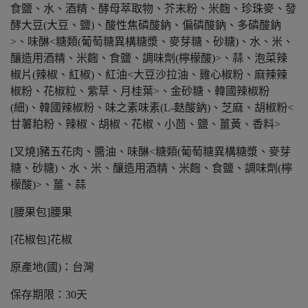
食鹽、水、酒精、酵母萃取物、芥末粉、米麴、珍珠麥、發
酵大豆(大豆、鹽)、酸性焦磷酸鈉、偏磷酸鈉、多磷酸鈉
>、味醂<糖類(葡萄糖異構糖漿、麥芽糖、砂糖)、水、米、
釀造用酒精、米麴、食鹽、調味劑(檸檬酸)>、蒜、泡菜辣
椒片(辣椒、紅椒)、紅油<大豆沙拉油、雞心椒粉、麻辣辣
椒粉、花椒粒、紫草、月桂葉>、金砂糖、韓國辣椒粉
(細)、韓國辣椒粉、味之素味素(L-麩酸鈉)、芝麻、胡椒粉<
甘薯粕粉、辣椒、胡椒、花椒、小茴、鹽、薑黃、香料>
[叉燒]豬五花肉、醬油、味醂<糖類(葡萄糖異構糖漿、麥芽
糖、砂糖)、水、米、釀造用酒精、米麴、食鹽、調味劑(檸
檬酸)>、薑、蒜
[腰果包]腰果
[花椒包]花椒
原產地(國)：台灣
保存期限：30天