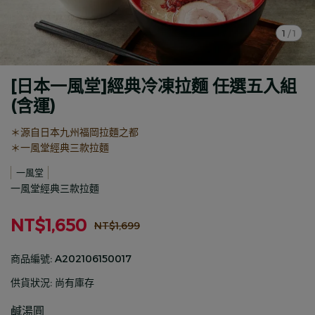
1
/
1
[日本一風堂]經典冷凍拉麵 任選五入組
(含運)
＊源自日本九州福岡拉麵之都
＊一風堂經典三款拉麵
一風堂
一風堂經典三款拉麵
NT$1,650
NT$1,699
商品編號:
A202106150017
供貨狀況:
尚有庫存
鹹湯圓