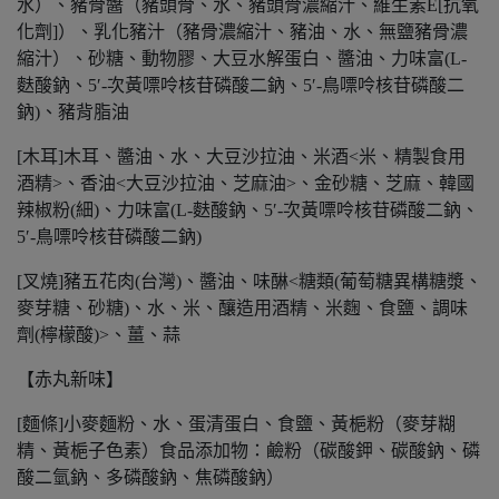
水）、豬骨醬（豬頭骨、水、豬頭骨濃縮汁、維生素E[抗氧
化劑]）、乳化豬汁（豬骨濃縮汁、豬油、水、無鹽豬骨濃
縮汁）、砂糖、動物膠、大豆水解蛋白、醬油、力味富(L-
麩酸鈉、5′-次黃嘌呤核苷磷酸二鈉、5′-鳥嘌呤核苷磷酸二
鈉)、豬背脂油
[木耳]木耳、醬油、水、大豆沙拉油、米酒<米、精製食用
酒精>、香油<大豆沙拉油、芝麻油>、金砂糖、芝麻、韓國
辣椒粉(細)、力味富(L-麩酸鈉、5′-次黃嘌呤核苷磷酸二鈉、
5′-鳥嘌呤核苷磷酸二鈉)
[叉燒]豬五花肉(台灣)、醬油、味醂<糖類(葡萄糖異構糖漿、
麥芽糖、砂糖)、水、米、釀造用酒精、米麴、食鹽、調味
劑(檸檬酸)>、薑、蒜
【赤丸新味】
[麵條]小麥麵粉、水、蛋清蛋白、食鹽、黃梔粉（麥芽糊
精、黃梔子色素）食品添加物：鹼粉（碳酸鉀、碳酸鈉、磷
酸二氫鈉、多磷酸鈉、焦磷酸鈉）