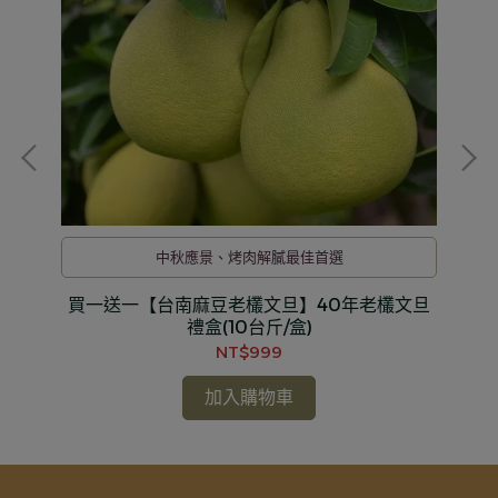
中秋應景、烤肉解膩最佳首選
頂級
買一送一【台南麻豆老欉文旦】40年老欉文旦
買
禮盒(10台斤/盒)
NT$999
加入購物車