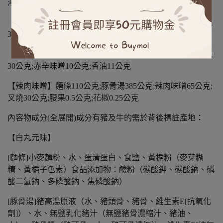
淨重、容量.(含液商品需標註固形物)：
【白丸元味】麵條110公克;豚骨湯385公克;木耳15公克;叉燒
30公克
【赤丸新味】麵條110公克;豚骨湯385公克;木耳15公克;叉燒
30公克;赤辛味噌10公克;香油11公克
【辣肉味噌】麵條110公克;豚骨湯385公克;辣肉味噌65公克;
叉燒30公克;腰果0.5公克;花椒0.25公克
內容物成分(全展開)成分有豬及牛的需於背後標註產地：
【白丸元味】
[麵條]小麥麵粉、水、蛋清蛋白、食鹽、黃梔粉（麥芽糊
精、黃梔子色素）食品添加物：鹼粉（碳酸鉀、碳酸鈉、磷
酸二氫鈉、多磷酸鈉、焦磷酸鈉）
[豚骨湯]豬高湯原液（水、豬頭骨、豬骨、維生素E[抗氧化
劑]）、水、無鹽乳化豬汁（無鹽豬骨濃縮汁、豬油、