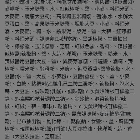
酸)>、醬油、米酒<米、精製食用酒精>、醃肉醬<辣椒醬(小
麥麵粉、玉米糖漿、水、紅辣椒粉、鹽、小麥、料理米酒、
大麥麴、脫脂大豆粉)、高果糖玉米糖漿、醬油(水、水解大
豆蛋白、鹽、高果糖玉米糖漿、脫脂大豆、小麥、料理米
酒、大麥麴)、糖、水、蘋果泥、梨泥、鹽、大蒜、紅辣椒
粉、料理米酒、調味劑(L-麩酸鈉)、黑胡椒粉、生薑抽出
物、檸檬酸、玉米糖膠、芝麻、紅椒色素、香料>、辣椒醬<
辣椒醬(辣椒粉、鹽、大蒜、洋蔥)、玉米糖漿、糙米、水、
辣椒醬用豆醬(大豆、鹽)、異麥芽寡糖、日曬鹽、酒精、辣
椒粉、糯米粉、酵母粉、米麴>、辣豆瓣醬<鹽醃辣椒、水、
豆醬(水、鹽、大豆、小麥粉)、豆醬(蠶豆、水、鹽、小麥
粉)、白糖、粘稠劑(乙醯化己二酸二澱粉)、辣椒粉、脫水大
蒜、大豆油、調味劑(乳酸)、調味劑(5′-次黃嘌呤核苷磷酸二
鈉、5′-鳥嘌呤核苷磷酸二鈉)>、金砂糖、泡菜辣椒片(辣
椒、紅椒)、蒜、海味(L-麩酸鈉、5′-次黃嘌呤核苷磷酸二
鈉、5′-鳥嘌呤核苷磷酸二鈉)、昆布調味粉<麥芽糖醇(甜味
劑)、昆布抽出物、氯化鉀、L-麩酸鈉、食鹽>、薑、韓國辣
椒粉、韓國辣椒粉(細) [香油]大豆沙拉油、乾洋蔥、蒜、香
油（大豆沙拉油、芝麻油）