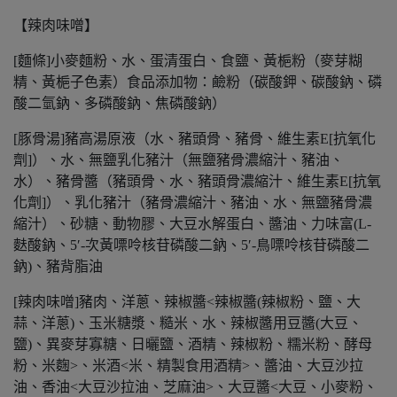
【辣肉味噌】
[麵條]小麥麵粉、水、蛋清蛋白、食鹽、黃梔粉（麥芽糊
精、黃梔子色素）食品添加物：鹼粉（碳酸鉀、碳酸鈉、磷
酸二氫鈉、多磷酸鈉、焦磷酸鈉）
[豚骨湯]豬高湯原液（水、豬頭骨、豬骨、維生素E[抗氧化
劑]）、水、無鹽乳化豬汁（無鹽豬骨濃縮汁、豬油、
水）、豬骨醬（豬頭骨、水、豬頭骨濃縮汁、維生素E[抗氧
化劑]）、乳化豬汁（豬骨濃縮汁、豬油、水、無鹽豬骨濃
縮汁）、砂糖、動物膠、大豆水解蛋白、醬油、力味富(L-
麩酸鈉、5′-次黃嘌呤核苷磷酸二鈉、5′-鳥嘌呤核苷磷酸二
鈉)、豬背脂油
[辣肉味噌]豬肉、洋蔥、辣椒醬<辣椒醬(辣椒粉、鹽、大
蒜、洋蔥)、玉米糖漿、糙米、水、辣椒醬用豆醬(大豆、
鹽)、異麥芽寡糖、日曬鹽、酒精、辣椒粉、糯米粉、酵母
粉、米麴>、米酒<米、精製食用酒精>、醬油、大豆沙拉
油、香油<大豆沙拉油、芝麻油>、大豆醬<大豆、小麥粉、