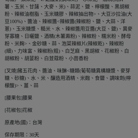
薯、玉米、甘藷、大麥、米)、蒜泥、鹽、檸檬酸、黑胡椒
粉、辣椒油樹脂、玉米糖膠、辣椒抽出物>、大豆沙拉油(大
豆100%)、醬油、辣椒醬<辣椒醬(辣椒粉、鹽、大蒜、洋
蔥)、玉米糖漿、糙米、水、辣椒醬用豆醬(大豆、鹽)、異麥
芽寡糖、日曬鹽、酒精(木薯澱粉)、辣椒粉、糯米粉、酵母
粉、米麹>、金砂糖、蒜、泡菜辣椒片(辣椒乾)、辣椒粉
(細)、力味富、辣椒粉(粗)、白芝麻、黑胡椒、花椒粉、白
胡椒粉、胡荽粉、白荳蔻粉、小茴香粉
[叉燒]豬五花肉、醬油、味醂<糖類(葡萄糖異構糖漿、麥芽
糖、砂糖)、水、米、釀造用酒精、米麴、食鹽、調味劑(檸
檬酸)>、薑、蒜
[腰果包]腰果
[花椒包]花椒
原產地(國)：台灣
保存期限：30天