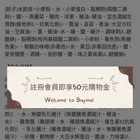
[餃子]水餃皮<小麥粉、水、小麥蛋白、黏稠劑(磷酸二澱
粉)、鹽>、高麗菜、豬肉、洋蔥、豬油<豬油、混合濃縮生
育醇(維他命E、抗氧化劑)>、醬油、韭菜、香油<大豆沙拉
油、芝麻油>、薑、蠔油<水、糖、鹽、蠔汁、調味劑(L-麩
酸鈉)、黏稠劑(羥丙基磷酸二澱粉)、小麥粉、著色劑(焦糖
色素)>、菊鶴白味噌(非基改)<米、黃豆(非基因改造)、鹽、
麥芽糖漿、酒精>、金砂糖、鹽、味之素味素(L-麩酸鈉)
【白丸元味】
[麵條]小麥麵粉、水、蛋清蛋白、食鹽、黃梔粉（麥芽糊
精、黃梔子色素）食品添加物：鹼粉（碳酸鉀、碳酸鈉、磷
酸二氫鈉、多磷酸鈉、焦磷酸鈉）
[豚骨湯]豬高湯原液（水、豬頭骨、豬骨、維生素E[抗氧化
劑]）、水、無鹽乳化豬汁（無鹽豬骨濃縮汁、豬油、
水）、豬骨醬（豬頭骨、水、豬頭骨濃縮汁、維生素E[抗氧
化劑]）、乳化豬汁（豬骨濃縮汁、豬油、水、無鹽豬骨濃
縮汁）、砂糖、動物膠、大豆水解蛋白、醬油、力味富(L-