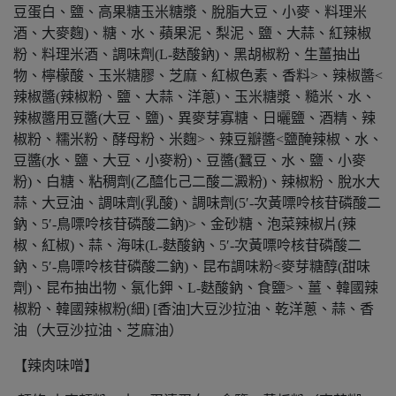
豆蛋白、鹽、高果糖玉米糖漿、脫脂大豆、小麥、料理米
酒、大麥麴)、糖、水、蘋果泥、梨泥、鹽、大蒜、紅辣椒
粉、料理米酒、調味劑(L-麩酸鈉)、黑胡椒粉、生薑抽出
物、檸檬酸、玉米糖膠、芝麻、紅椒色素、香料>、辣椒醬<
辣椒醬(辣椒粉、鹽、大蒜、洋蔥)、玉米糖漿、糙米、水、
辣椒醬用豆醬(大豆、鹽)、異麥芽寡糖、日曬鹽、酒精、辣
椒粉、糯米粉、酵母粉、米麴>、辣豆瓣醬<鹽醃辣椒、水、
豆醬(水、鹽、大豆、小麥粉)、豆醬(蠶豆、水、鹽、小麥
粉)、白糖、粘稠劑(乙醯化己二酸二澱粉)、辣椒粉、脫水大
蒜、大豆油、調味劑(乳酸)、調味劑(5′-次黃嘌呤核苷磷酸二
鈉、5′-鳥嘌呤核苷磷酸二鈉)>、金砂糖、泡菜辣椒片(辣
椒、紅椒)、蒜、海味(L-麩酸鈉、5′-次黃嘌呤核苷磷酸二
鈉、5′-鳥嘌呤核苷磷酸二鈉)、昆布調味粉<麥芽糖醇(甜味
劑)、昆布抽出物、氯化鉀、L-麩酸鈉、食鹽>、薑、韓國辣
椒粉、韓國辣椒粉(細) [香油]大豆沙拉油、乾洋蔥、蒜、香
油（大豆沙拉油、芝麻油）
【辣肉味噌】