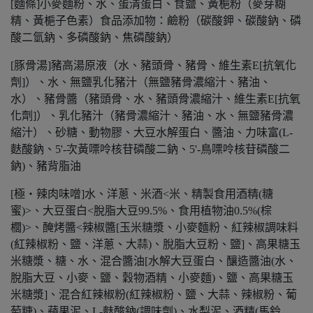
[麵條]小麥麵粉、水、蛋清蛋白、食鹽、黃梔粉（麥芽糊
精、黃梔子色素）食品添加物：鹼粉（碳酸鉀、碳酸鈉、磷
酸二氫鈉、多磷酸鈉、焦磷酸鈉）
[豚骨湯]豬高湯原液（水、豬頭骨、豬骨、維生素E[抗氧化
劑]）、水、無鹽乳化豬汁（無鹽豬骨濃縮汁、豬油、
水）、豬骨醬（豬頭骨、水、豬頭骨濃縮汁、維生素E[抗氧
化劑]）、乳化豬汁（豬骨濃縮汁、豬油、水、無鹽豬骨濃
縮汁）、砂糖、動物膠、大豆水解蛋白、醬油、力味富(L-
麩酸鈉、5'-次黃嘌呤核苷磷酸二鈉、5'-鳥嘌呤核苷磷酸二
鈉)、豬背脂油
[極‧辣肉味噌]水、洋蔥、米酒<米、精製食用酒精(糖
蜜)>、大豆蛋白<脫脂大豆99.5%、食用植物油0.5%(棕
櫚)>、醃烤醬<辣椒醬[玉米糖漿、小麥麵粉、紅辣椒調味料
(紅辣椒粉、鹽、洋蔥、大蒜)、脫脂大豆粉、鹽]、高果糖玉
米糖漿、糖、水、混合醬油[水解大豆蛋白、釀造醬油(水、
脫脂大豆、小麥、鹽、穀物酒精、小麥麵)、鹽、高果糖玉
米糖漿]、混合紅辣椒粉(紅辣椒粉、鹽、大蒜、辣椒粉、葡
萄糖)、蘋果泥、L-麩酸鈉(調味劑)、水梨泥、酒精(馬鈴