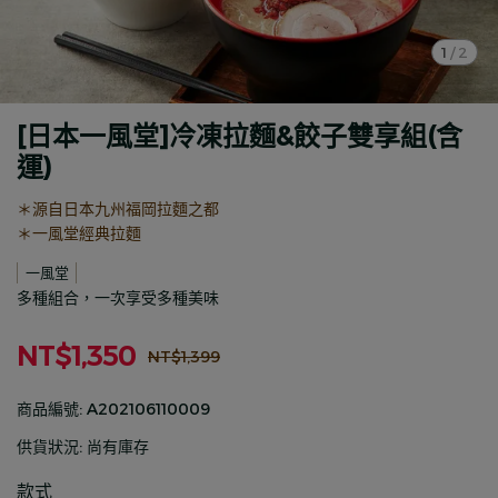
1
/
2
[日本一風堂]冷凍拉麵&餃子雙享組(含
運)
＊源自日本九州福岡拉麵之都
＊一風堂經典拉麵
一風堂
多種組合，一次享受多種美味
NT$1,350
NT$1,399
商品編號:
A202106110009
供貨狀況:
尚有庫存
款式