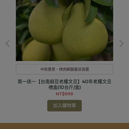
中秋應景、烤肉解膩最佳首選
6盒
買一送一【台南麻豆老欉文旦】40年老欉文旦
買
禮盒(10台斤/盒)
NT$999
加入購物車