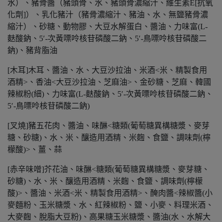
水）、豬骨醬（豬頭骨、水、豬頭骨濃縮汁、維生素E[抗氧
化劑]）、乳化豬汁（豬骨濃縮汁、豬油、水、無鹽豬骨濃
縮汁）、砂糖、動物膠、大豆水解蛋白、醬油、力味富(L-
麩酸鈉、5′-次黃嘌呤核苷磷酸二鈉、5′-鳥嘌呤核苷磷酸二
鈉)、豬背脂油
[木耳]木耳、醬油、水、大豆沙拉油、米酒<米、精製食用
酒精>、香油<大豆沙拉油、芝麻油>、金砂糖、芝麻、韓國
辣椒粉(細)、力味富(L-麩酸鈉、5′-次黃嘌呤核苷磷酸二鈉、
5′-鳥嘌呤核苷磷酸二鈉)
[叉燒]豬五花肉、醬油、味醂<糖類(葡萄糖異構糖漿、麥芽
糖、砂糖)、水、米、釀造用酒精、米麴、食鹽、調味劑(檸
檬酸)>、薑、蒜
[赤辛味噌]芥花油、味醂<糖類(葡萄糖異構糖漿、麥芽糖、
砂糖)、水、米、釀造用酒精、米麴、食鹽、調味劑(檸檬
酸)>、醬油、米酒<米、精製食用酒精>、醃肉醬<辣椒醬(小
麥麵粉、玉米糖漿、水、紅辣椒粉、鹽、小麥、料理米酒、
大麥麴、脫脂大豆粉)、高果糖玉米糖漿、醬油(水、水解大