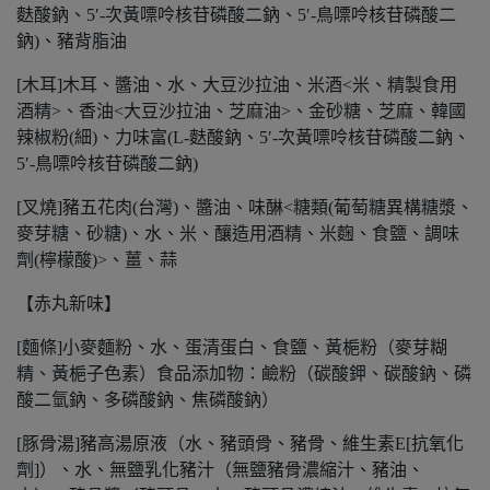
麩酸鈉、5′-次黃嘌呤核苷磷酸二鈉、5′-鳥嘌呤核苷磷酸二
鈉)、豬背脂油
[木耳]木耳、醬油、水、大豆沙拉油、米酒<米、精製食用
酒精>、香油<大豆沙拉油、芝麻油>、金砂糖、芝麻、韓國
辣椒粉(細)、力味富(L-麩酸鈉、5′-次黃嘌呤核苷磷酸二鈉、
5′-鳥嘌呤核苷磷酸二鈉)
[叉燒]豬五花肉(台灣)、醬油、味醂<糖類(葡萄糖異構糖漿、
麥芽糖、砂糖)、水、米、釀造用酒精、米麴、食鹽、調味
劑(檸檬酸)>、薑、蒜
【赤丸新味】
[麵條]小麥麵粉、水、蛋清蛋白、食鹽、黃梔粉（麥芽糊
精、黃梔子色素）食品添加物：鹼粉（碳酸鉀、碳酸鈉、磷
酸二氫鈉、多磷酸鈉、焦磷酸鈉）
[豚骨湯]豬高湯原液（水、豬頭骨、豬骨、維生素E[抗氧化
劑]）、水、無鹽乳化豬汁（無鹽豬骨濃縮汁、豬油、