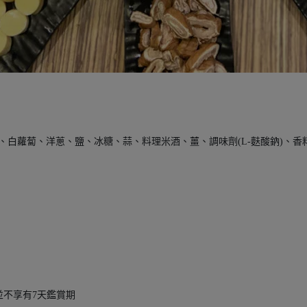
)、白蘿蔔、洋蔥、鹽、冰糖、蒜、料理米酒、薑、調味劑(L-麩酸鈉)、
並不享有7天鑑賞期