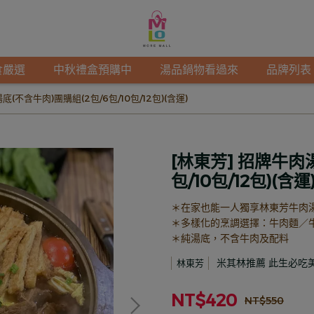
食嚴選
中秋禮盒預購中
湯品鍋物看過來
品牌列表
底(不含牛肉)團購組(2包/6包/10包/12包)(含運)
[林東芳] 招牌牛肉
包/10包/12包)(含運
＊在家也能一人獨享林東芳牛肉
＊多樣化的烹調選擇：牛肉麵／
＊純湯底，不含牛肉及配料
米其林推薦 此生必吃
林東芳
NT$420
NT$550