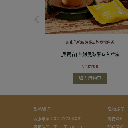
店
屏東的鴨蛋黃餅皮散發懷舊香
盒(10粒裝)
[吳寶春] 無嫌鳳梨酥12入禮盒
NT$799
加入購物車
聯絡資訊
購物說明
客服專線：02-2778-8091
購物須知
客服時間：周一~周五10:00-
配送須知