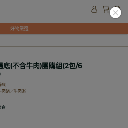
好物嚴選
湯底(不含牛肉)團購組(2包/6
)
湯底
牛肉鍋／牛肉粥
美食