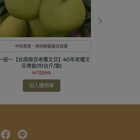
中秋應景、烤肉解膩最佳首選
一送一【台南麻豆老欉文旦】40年老欉文
[圓山大飯店
旦禮盒(10台斤/盒)
NT$999
加入購物車