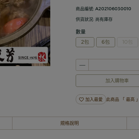
商品編號:
A202106030010
供貨狀況:
尚有庫存
數量
2包
6包
10包
加入購物車
加入最愛
此商品 「 最高
規格說明