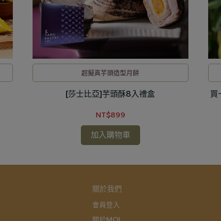
超擬真芋頭造型月餅
[莎士比亞]芋頭酥8入禮盒
買
NT$899
加入購物車
關於我們
會員登入
關於MOL