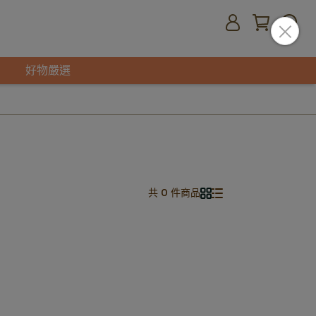
好物嚴選
共 0 件商品