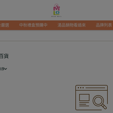
食嚴選
中秋禮盒預購中
湯品鍋物看過來
品牌列表
百貨
排序