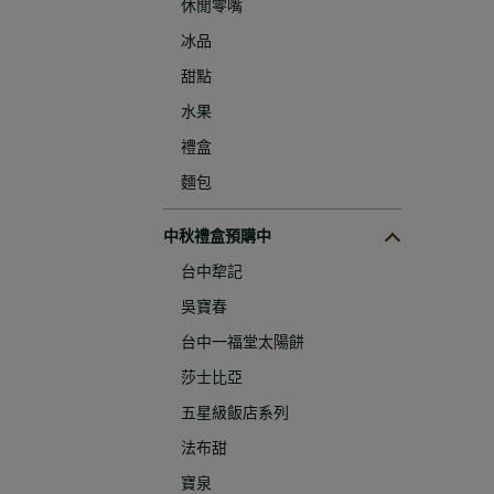
休閒零嘴
冰品
甜點
水果
禮盒
麵包
中秋禮盒預購中
台中犂記
吳寶春
台中一福堂太陽餅
莎士比亞
五星級飯店系列
法布甜
寶泉