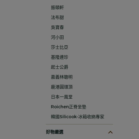
振頤軒
法布甜
吳寶春
河小田
莎士比亞
基隆連珍
起士公爵
嘉義林聰明
鹿港圓環頂
日本一風堂
Roichen正脊坐墊
韓國Silicook-冰箱收納專家
好物嚴選