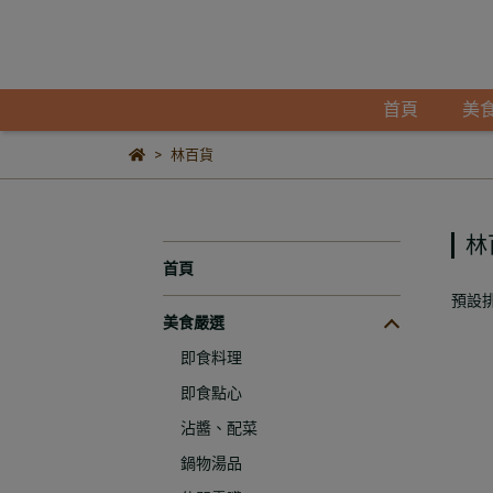
首頁
美
林百貨
林
首頁
預設
美食嚴選
即食料理
即食點心
沾醬、配菜
鍋物湯品