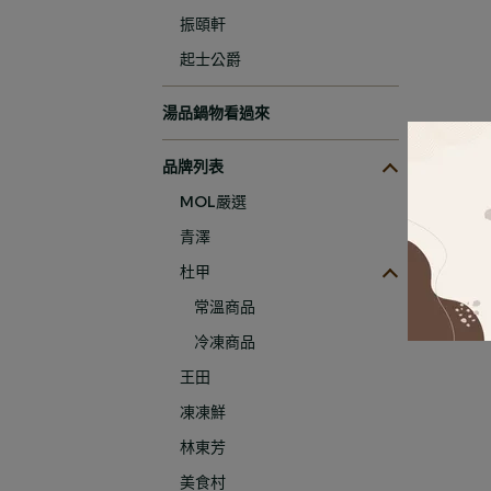
振頤軒
起士公爵
湯品鍋物看過來
品牌列表
MOL嚴選
青澤
杜甲
常溫商品
冷凍商品
王田
凍凍鮮
林東芳
美食村