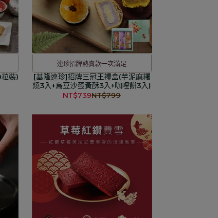
連珍招牌熱賣款一次滿足
0粒裝)
[基隆連珍]招牌三冠王禮盒(芋泥麻糬
燒3入+烏豆沙蛋黃酥3入+咖哩餅3入)
NT$739
NT$799