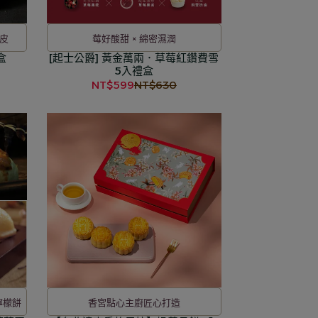
皮
莓好酸甜 × 綿密濕潤
盒
[起士公爵] 黃金萬兩．草莓紅鑽費雪
5入禮盒
NT$599
NT$630
檸檬餅
香宮點心主廚匠心打造