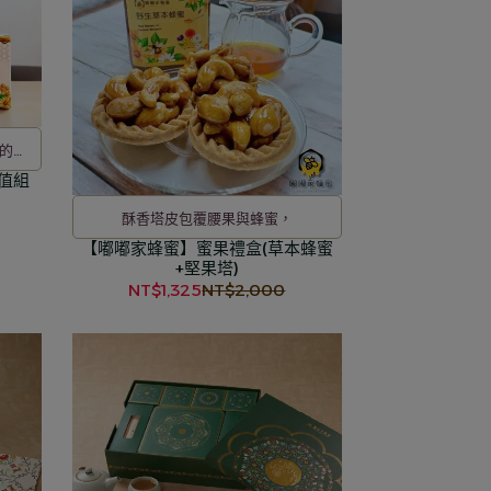
成的好
值組
酥香塔皮包覆腰果與蜂蜜，
【嘟嘟家蜂蜜】蜜果禮盒(草本蜂蜜
+堅果塔)
NT$1,325
NT$2,000