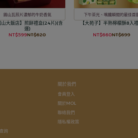
圓山瓦煎片濃郁的牛奶香氣
下午茶光、嘴饞瞬間的最佳首
山大飯店】煎餅禮盒(24片)(含
【大苑子】半熟檸檬酥8入
運)
NT$599
NT$620
NT$660
NT$699
關於我們
會員登入
關於MOL
聯絡我們
隱私權政策
查詢