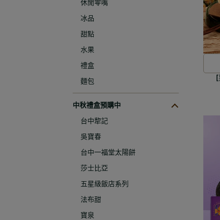
休閒零嘴
冰品
甜點
水果
禮盒
麵包
中秋禮盒預購中
台中犂記
吳寶春
台中一福堂太陽餅
莎士比亞
五星級飯店系列
法布甜
寶泉