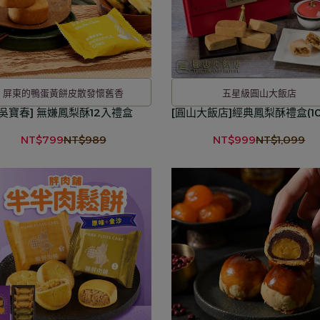
屏東的鴨蛋黃餅皮散發懷舊香
五星級圓山大飯店
[吳寶春] 無嫌鳳梨酥12入禮盒
[圓山大飯店]經典鳳梨酥禮盒(1
NT$799
NT$989
NT$999
NT$1,099