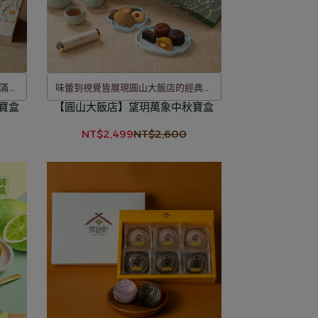
滿的
味蕾到視覺皆展現圓山大飯店的經典風
寶盒
【圓山大飯店】望玥萬象中秋寶盒
華
NT$2,499
NT$2,600