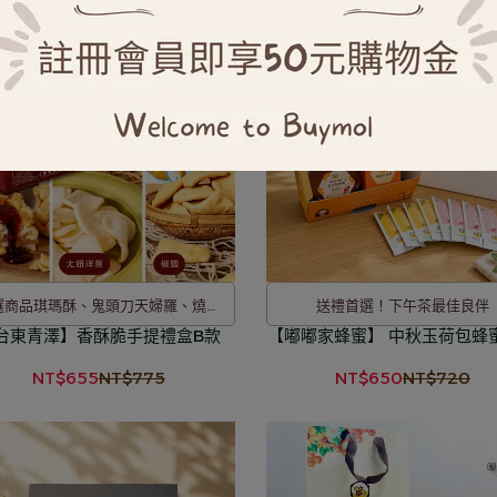
選商品琪瑪酥、鬼頭刀天婦羅、燒蝦
送禮首選！下午茶最佳良伴
台東青澤】香酥脆手提禮盒B款
餅
【嘟嘟家蜂蜜】 中秋玉荷包蜂
NT$655
NT$775
NT$650
NT$720