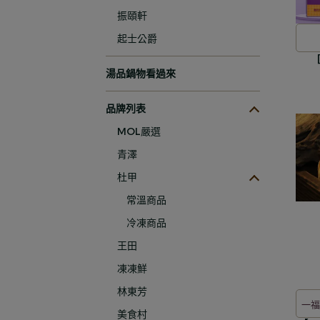
振頤軒
起士公爵
湯品鍋物看過來
品牌列表
MOL嚴選
青澤
杜甲
常溫商品
冷凍商品
王田
凍凍鮮
林東芳
一福
美食村