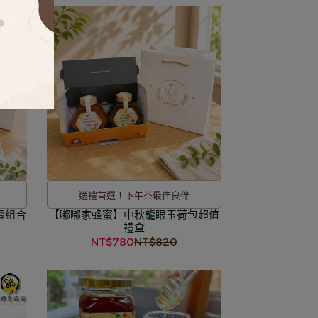
送禮首選！下午茶最佳良伴
蜜組合
【嘟嘟家蜂蜜】中秋龍眼玉荷包超值
禮盒
NT$780
NT$820