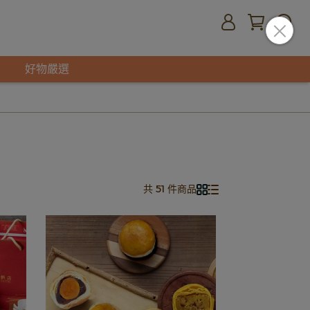
好物嚴選
共 51 件商品