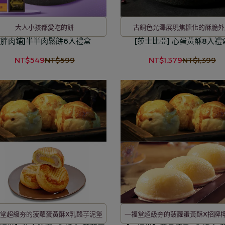
大人小孩都愛吃的餅
古銅色光澤展現焦糖化的酥脆外
[胖肉鋪]半半肉鬆餅6入禮盒
[莎士比亞] 心蛋黃酥8入禮
NT$549
NT$599
NT$1,379
NT$1,399
堂超級夯的菠蘿蛋黃酥X乳酪芋泥堡
一福堂超級夯的菠蘿蛋黃酥X招牌