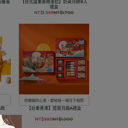
菠蘿蛋
【台北遠東香格里拉】奶黃月餅8入
禮盒
NT$1,599
NT$1,700
把團圓的心意，獻給每一場月下相聚
B款
【台東青澤】霓賞月圓A禮盒
NT$980
NT$1,000