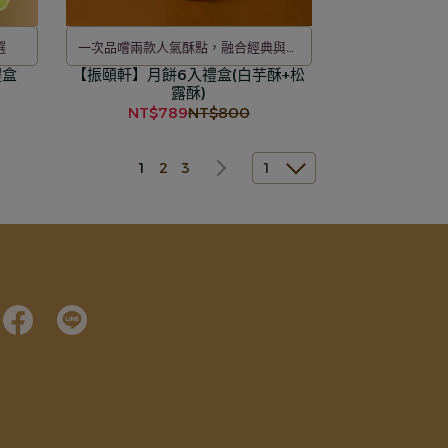
選
一次品嚐兩款人氣酥點，融合經典與創
禮盒
【振頤軒】月餅6入禮盒(白芋酥+松
新風味
露酥)
NT$789
NT$800
1
2
3
1