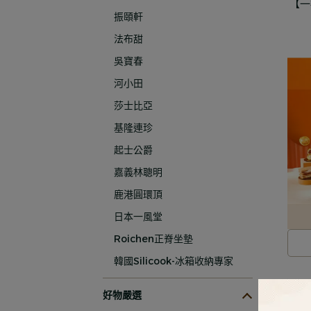
【一
振頤軒
法布甜
吳寶春
河小田
莎士比亞
基隆連珍
起士公爵
嘉義林聰明
鹿港圓環頂
日本一風堂
Roichen正脊坐墊
韓國Silicook-冰箱收納專家
好物嚴選