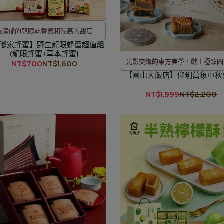
有濃郁的龍眼乾香氣和較高的甜度
嘟家蜂蜜】野生龍眼蜂蜜超值組
(龍眼蜂蜜+草本蜂蜜)
光影交織的東方美學，獻上極致圓
NT$700
NT$1,600
【圓山大飯店】仰玥萬象中秋
中秋摯禮
NT$1,999
NT$2,200