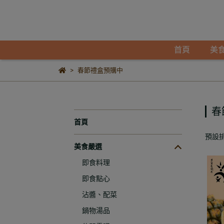
首頁
美
春節禮盒預購中
春
首頁
預設
美食嚴選
即食料理
即食點心
沾醬、配菜
鍋物湯品