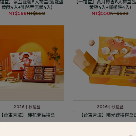
福堂】紫金雙饗8入禮盒(菠蘿蛋
【一福堂】黃月檸香8入禮盒(
黃酥4入+乳酪芋泥堡4入)
黃酥4入+檸檬餅4入)
NT$599
NT$650
NT$550
NT$599
2026中秋禮盒
2026中秋禮盒
【台東青澤】 桂花夢舞禮盒
【台東青澤】曦光臻禮禮盒
NT$698
NT$720
NT$980
NT$1,000