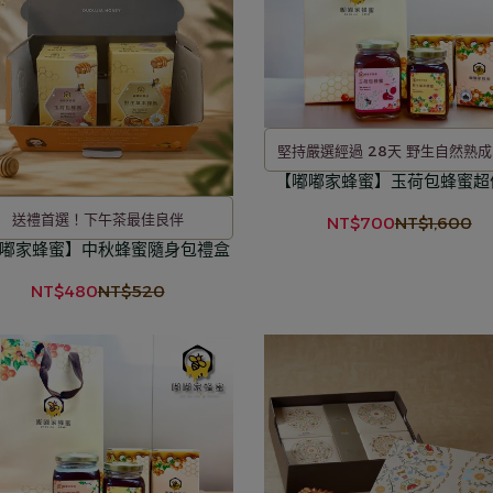
堅持嚴選經過 28天 野生自然熟
【嘟嘟家蜂蜜】玉荷包蜂蜜超
蜂蜜
送禮首選！下午茶最佳良伴
NT$700
NT$1,600
嘟家蜂蜜】中秋蜂蜜隨身包禮盒
NT$480
NT$520