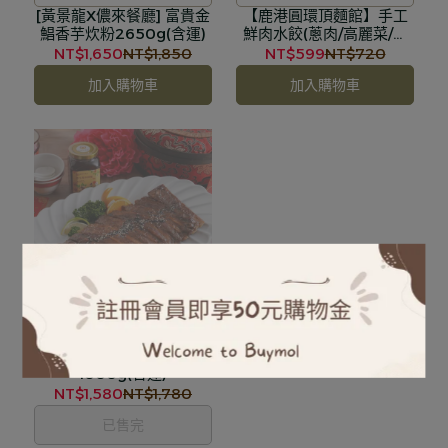
[黃景龍X儂來餐廳] 富貴金
牌菜
【鹿港圓環頂麵館】手工
鯧香芋炊粉2650g(含運)
鮮肉水餃(蔥肉/高麗菜/韭
菜)(含運)
NT$1,650
NT$1,850
NT$599
NT$720
加入購物車
加入購物車
嚴選高品質豬肋排，加上調
[黃景龍]台式吮指豬肋排
的蜂蜜照燒醬
1000g(含運)
NT$1,580
NT$1,780
已售完