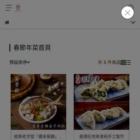
春節年菜首頁
預設排序
共 3 件商品
經典老字號「儂來餐廳」招
鹿港在地美食純手工製作