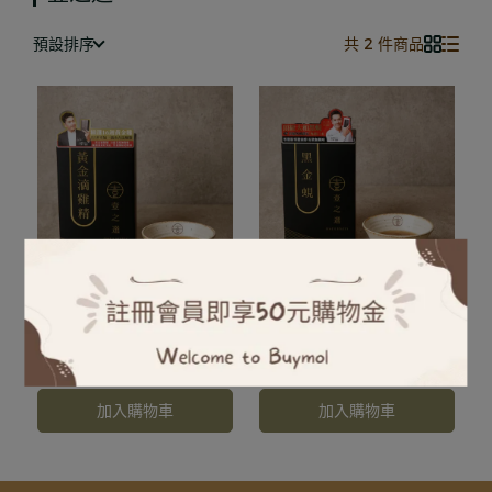
預設排序
共 2 件商品
芳醇順口無腥味
芳醇順口無腥味
【壹之選】黃金滴雞精6入
【壹之選】黑金蜆6入禮盒
禮盒
NT$1,199
NT$1,399
NT$1,199
NT$1,399
加入購物車
加入購物車